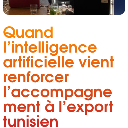
Quand
l’intelligence
artificielle vient
renforcer
l’accompagne
ment à l’export
tunisien