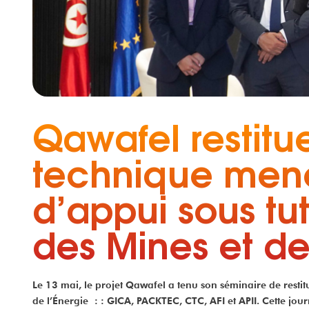
Qawafel restitue
technique mené
d’appui sous tut
des Mines et de
Le 13 mai, le projet Qawafel a tenu son séminaire de restitut
de l’Énergie : : GICA, PACKTEC, CTC, AFI et APII. Cette jou