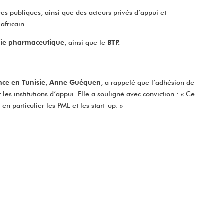
ures publiques, ainsi que des acteurs privés d’appui et
africain.
rie pharmaceutique
, ainsi que le
BTP.
nce en Tunisie
,
Anne Guéguen
, a rappelé que l’adhésion de
es institutions d’appui. Elle a souligné avec conviction : « Ce
n particulier les PME et les start-up. »