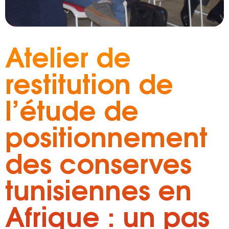
Atelier de
restitution de
l’étude de
positionnement
des conserves
tunisiennes en
Afrique : un pas