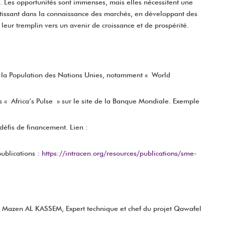
es. Les opportunités sont immenses, mais elles nécessitent une
estissant dans la connaissance des marchés, en développant des
leur tremplin vers un avenir de croissance et de prospérité.
de la Population des Nations Unies, notamment « World
 « Africa’s Pulse » sur le site de la Banque Mondiale. Exemple
éfis de financement. Lien :
publications :
https://intracen.org/resources/publications/sme-
par Mazen AL KASSEM, Expert technique et chef du projet Qawafel