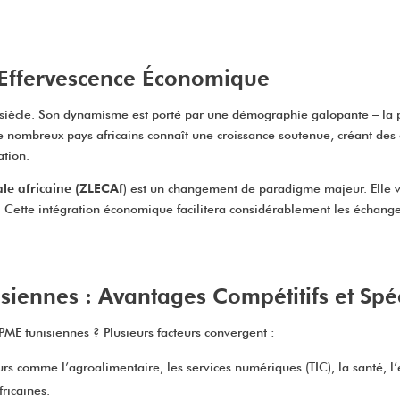
e Effervescence Économique
1e siècle. Son dynamisme est porté par une démographie galopante – la 
ombreux pays africains connaît une croissance soutenue, créant des op
ation.
le africaine (ZLECAf
) est un changement de paradigme majeur. Elle v
Cette intégration économique facilitera considérablement les échanges 
iennes : Avantages Compétitifs et Spéci
 PME tunisiennes ? Plusieurs facteurs convergent :
urs comme l’agroalimentaire, les services numériques (TIC), la santé, 
ricaines.