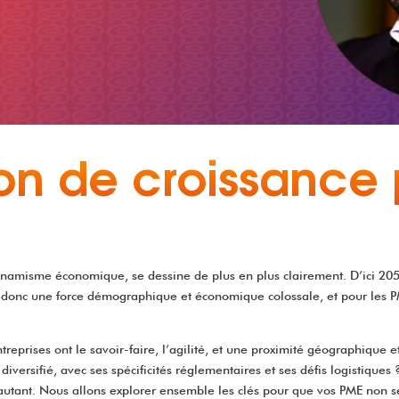
izon de croissance
amisme économique, se dessine de plus en plus clairement. D’ici 2050,
onc une force démographique et économique colossale, et pour les PME
treprises ont le savoir-faire, l’agilité, et une proximité géographique 
ersifié, avec ses spécificités réglementaires et ses défis logistiques ?
t autant. Nous allons explorer ensemble les clés pour que vos PME non