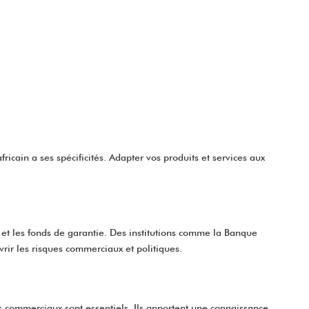
cain a ses spécificités. Adapter vos produits et services aux
, et les fonds de garantie. Des institutions comme la Banque
rir les risques commerciaux et politiques.
nts commerciaux sont essentiels. Ils apportent une connaissance