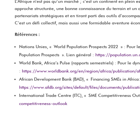
L’Afrique n’est pas qu’un marché ; c’est un continent en plein e
approche structurée, une bonne connaissance du terrain et un a
partenariats stratégiques et en tirant parti des outils d’accom
C’est un défi collectif, mais aussi une formidable aventure éco
Références :
Nations Unies, « World Population Prospects 2022 » : Pour l
Population Prospects ». Lien général :
https://population.un
World Bank, Africa’s Pulse (rapports semestriels) : Pour le 
:
https://www.worldbank.org/en/region/africa/publication/af
African Development Bank (BAD), « Financing SMEs in Africa:
https://www.afdb.org/sites/default/files/documents/publica
International Trade Centre (ITC), « SME Competitiveness Outlo
competitiveness-outlook