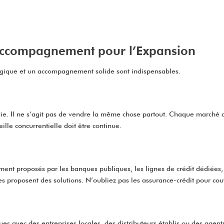
t Accompagnement pour l’Expansion
tégique et un accompagnement solide sont indispensables.
. Il ne s’agit pas de vendre la même chose partout. Chaque marché afri
ille concurrentielle doit être continue.
ssement proposés par les banques publiques, les lignes de crédit dédiées
 proposent des solutions. N’oubliez pas les assurance-crédit pour couv
ques avec des entreprises locales, des distributeurs établis ou des age