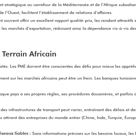
 stratégique au carrefour de la Méditerranée et de l’Afrique subsaharie
l’Ouest, facilitent l’établissement de relations d’affaires.
t souvent offrir un excellent rapport qualité-prix, les rendant attractifs
 les marchés d’exportation, réduisant ainsi la dépendance vis-à-vis des 
 Terrain Africain
xités. Les PME doivent être conscientes des défis pour mieux les appréh
ement sur les marchés africains peut être un frein. Les banques tunisien
que pays a ses propres règles, ses procédures douanières, et parfois 
 des infrastructures de transport peut varier, entraînant des délais et 
 attirent des entreprises du monde entier (Chine, Inde, Turquie, Europe, 
seaux fiables :
Sans informations précises sur les besoins locaux, le