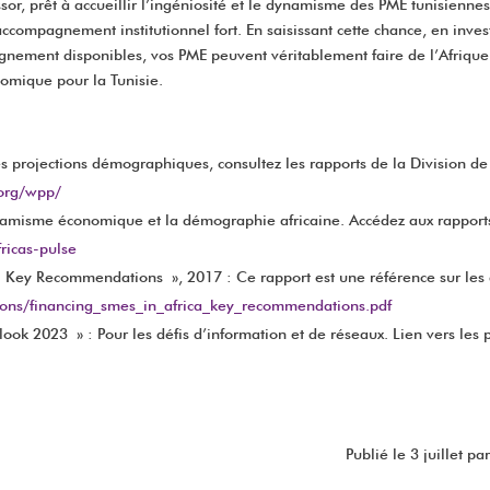
ssor, prêt à accueillir l’ingéniosité et le dynamisme des PME tunisienn
ccompagnement institutionnel fort. En saisissant cette chance, en inv
pagnement disponibles, vos PME peuvent véritablement faire de l’Afrique 
nomique pour la Tunisie.
es projections démographiques, consultez les rapports de la Division 
.org/wpp/
dynamisme économique et la démographie africaine. Accédez aux rapports
ricas-pulse
 Key Recommendations », 2017 : Ce rapport est une référence sur les d
tions/financing_smes_in_africa_key_recommendations.pdf
ok 2023 » : Pour les défis d’information et de réseaux. Lien vers les 
Publié le 3 juillet 