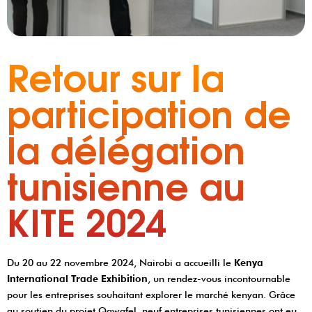
Retour sur la
participation de
la délégation
tunisienne au
KITE 2024
Du 20 au 22 novembre 2024, Nairobi a accueilli le
Kenya
International Trade Exhibition
, un rendez-vous incontournable
pour les entreprises souhaitant explorer le marché kenyan. Grâce
au soutien du projet Qawafel, neuf entreprises tunisiennes ont eu